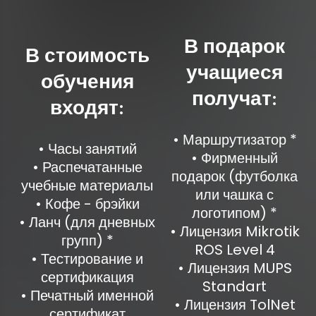
В подарок
В стоимость
учащиеся
обучения
получат:
входят:
• Маршрутизатор *
• Часы занятий
• Фирменный
• Распечатанные
подарок (футболка
учебные материалы
или чашка с
• Кофе - брэйки
логотипом) *
• Ланч (для дневных
• Лицензия Mikrotik
групп) *
ROS Level 4
• Тестирование и
• Лицензия MUPS
сертификация
Standart
• Печатный именной
• Лицензия TolNet
сертификат